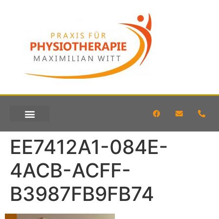
KONTAKT & ANFAHRT
EE7412A1-084E-
4ACB-ACFF-
B3987FB9FB74