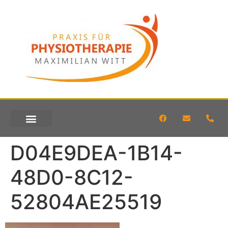
KONTAKT & ANFAHRT
D04E9DEA-1B14-
48D0-8C12-
52804AE25519