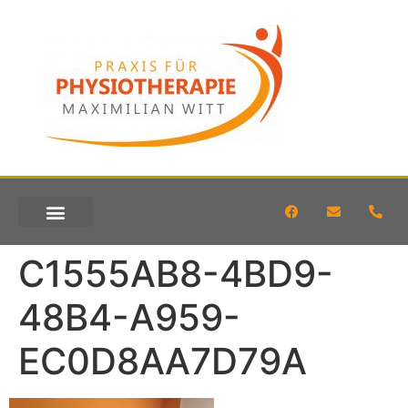
KONTAKT & ANFAHRT
C1555AB8-4BD9-
48B4-A959-
EC0D8AA7D79A