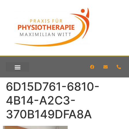
KONTAKT & ANFAHRT
6D15D761-6810-
4B14-A2C3-
370B149DFA8A