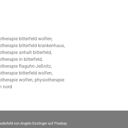
therapie bitterfeld wolfen,
otherapie bitterfeld krankenhaus,
therapie anhalt bitterfeld,
therapie in bitterfeld,
otherapie Raguhn-Jeßnitz,
therapie bitterfeld wolfen,
otherapie wolfen, physiotherapie
n nord
aderbild von
Angelo Esslinger
auf
Pixabay