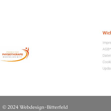
Wic
Impr
AGB*
Date
Cooki
Upda
© 2024 Webdesign-Bitterfeld