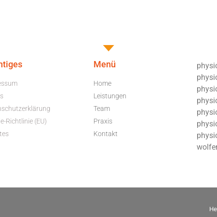
htiges
Menü
physio
physi
essum
Home
physio
s
Leistungen
physio
nschutzerklärung
Team
physi
e-Richtlinie (EU)
Praxis
physio
tes
Kontakt
physi
wolfe
He