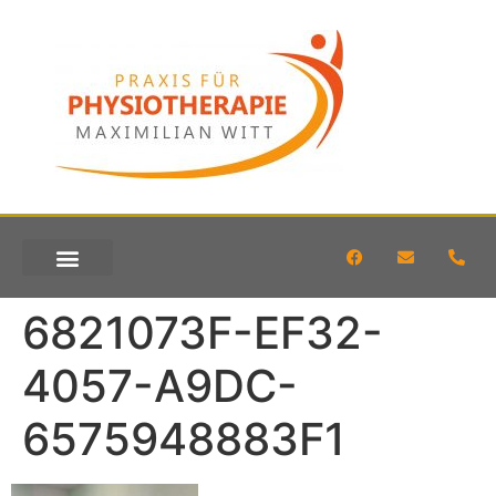
KONTAKT & ANFAHRT
6821073F-EF32-
4057-A9DC-
6575948883F1