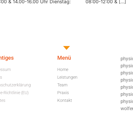
0 & 14.00-16.00 Uhr Dienstag: 08:00-12:00 & […]
htiges
Menü
physio
physi
essum
Home
physio
s
Leistungen
physio
nschutzerklärung
Team
physi
e-Richtlinie (EU)
Praxis
physio
tes
Kontakt
physi
wolfe