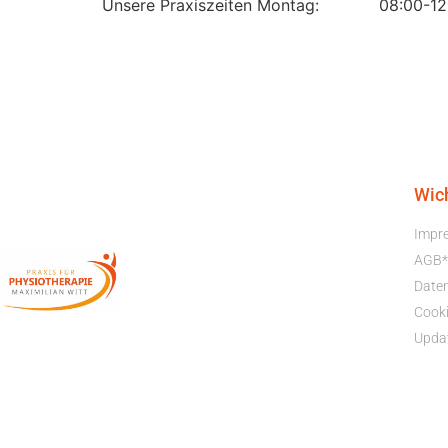
Unsere Praxiszeiten Montag: 08:00-12:0
Wic
Impr
AGB*
Date
Cooki
Upda