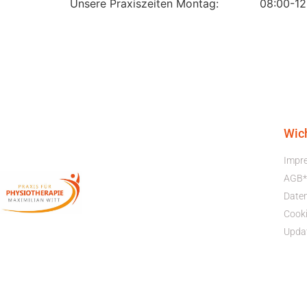
Unsere Praxiszeiten Montag: 08:00-12:0
Wic
Impr
AGB*
Date
Cooki
Upda