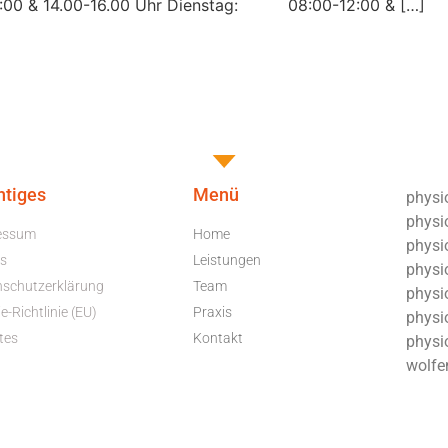
0 & 14.00-16.00 Uhr Dienstag: 08:00-12:00 & […]
htiges
Menü
physio
physi
essum
Home
physio
s
Leistungen
physio
nschutzerklärung
Team
physi
e-Richtlinie (EU)
Praxis
physio
tes
Kontakt
physi
wolfe