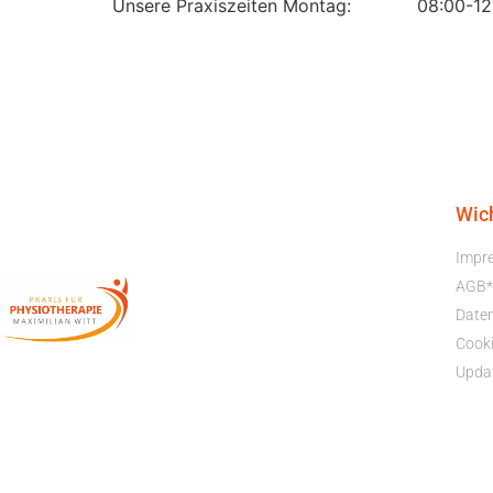
Unsere Praxiszeiten Montag: 08:00-12:0
Wic
Impr
AGB*
Date
Cooki
Upda