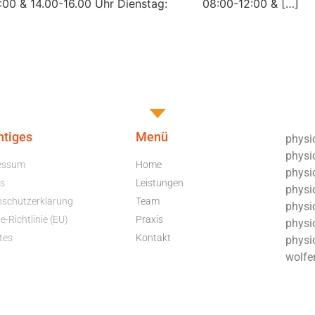
0 & 14.00-16.00 Uhr Dienstag: 08:00-12:00 & […]
htiges
Menü
physio
physi
essum
Home
physio
s
Leistungen
physio
nschutzerklärung
Team
physi
e-Richtlinie (EU)
Praxis
physio
tes
Kontakt
physi
wolfe