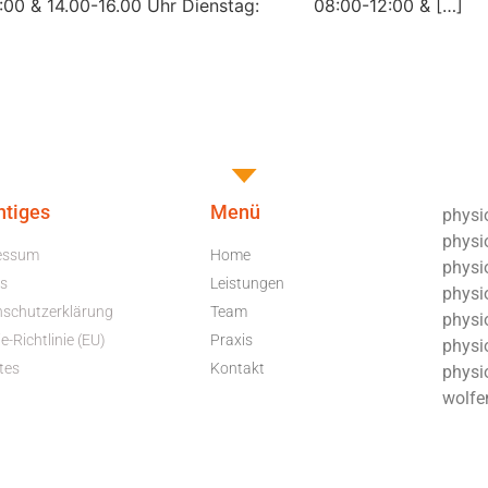
0 & 14.00-16.00 Uhr Dienstag: 08:00-12:00 & […]
htiges
Menü
physio
physi
essum
Home
physio
s
Leistungen
physio
nschutzerklärung
Team
physi
e-Richtlinie (EU)
Praxis
physio
tes
Kontakt
physi
wolfe