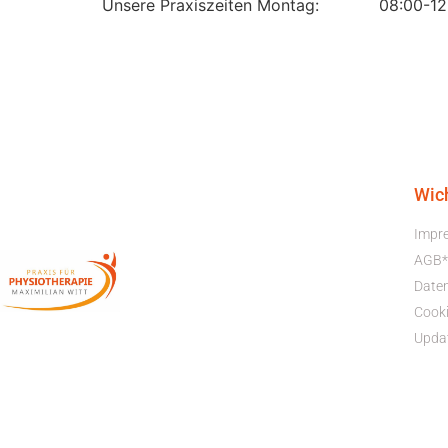
Unsere Praxiszeiten Montag: 08:00-12:0
Wic
Impr
AGB*
Date
Cooki
Upda