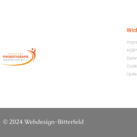
Wic
Impr
AGB*
Date
Cooki
Upda
© 2024 Webdesign-Bitterfeld