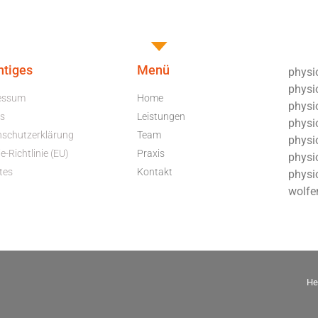
htiges
Menü
physio
physi
essum
Home
physio
s
Leistungen
physio
nschutzerklärung
Team
physi
e-Richtlinie (EU)
Praxis
physio
tes
Kontakt
physi
wolfe
He