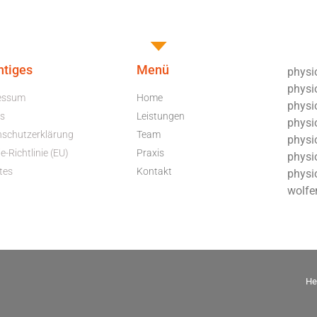
htiges
Menü
physio
physi
essum
Home
physio
s
Leistungen
physio
nschutzerklärung
Team
physi
e-Richtlinie (EU)
Praxis
physio
tes
Kontakt
physi
wolfe
He