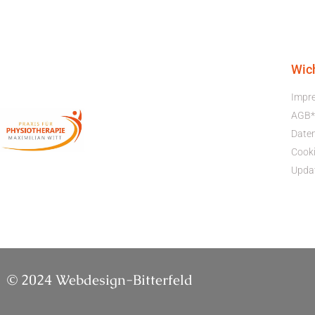
Wic
Impr
AGB*
Date
Cooki
Upda
© 2024 Webdesign-Bitterfeld