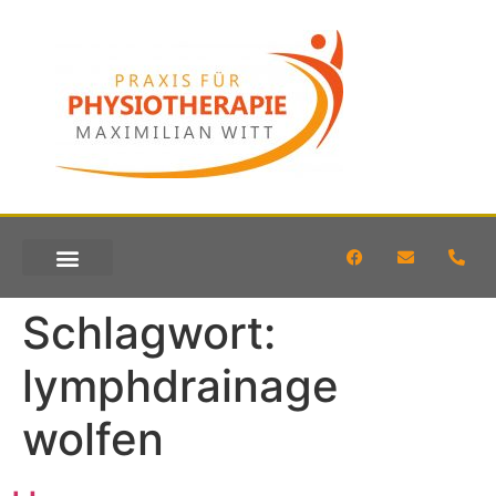
KONTAKT & ANFAHRT
Schlagwort:
lymphdrainage
wolfen