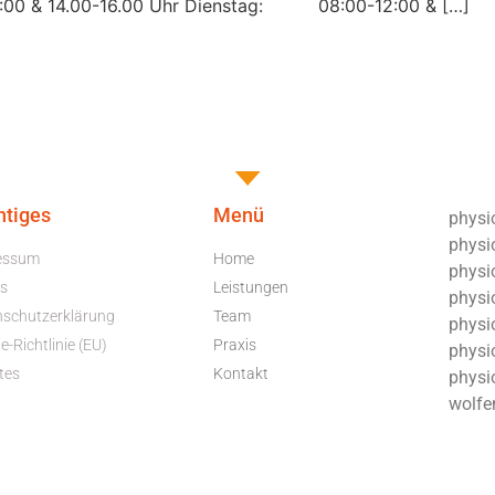
0 & 14.00-16.00 Uhr Dienstag: 08:00-12:00 & […]
htiges
Menü
physio
physi
essum
Home
physio
s
Leistungen
physio
nschutzerklärung
Team
physi
e-Richtlinie (EU)
Praxis
physio
tes
Kontakt
physi
wolfe