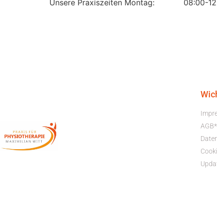
Unsere Praxiszeiten Montag: 08:00-12:0
Wic
Impr
AGB*
Date
Cooki
Upda