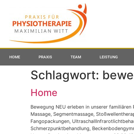
HOME
PRAXIS
TEAM
LEISTUNG
Schlagwort:
beweg
Home
Bewegung NEU erleben in unserer familiären 
Massage, Segmentmassage, Stoßwellentherapi
Fangopackungen, UltraschallInfrarotlichtbeha
Schmerzpunktbehandlung, Beckenbodengymnast