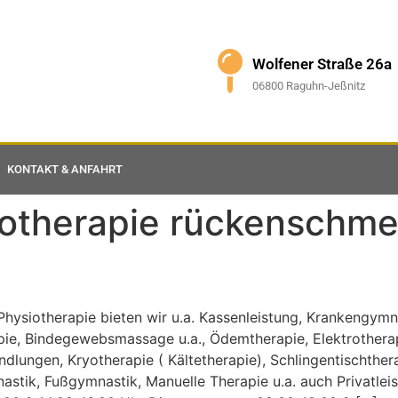
Wolfener Straße 26a
06800 Raguhn-Jeßnitz
KONTAKT & ANFAHRT
otherapie rückenschmer
Physiotherapie bieten wir u.a. Kassenleistung, Krankengym
e, Bindegewebsmassage u.a., Ödemtherapie, Elektrotherapi
ndlungen, Kryotherapie ( Kältetherapie), Schlingentischther
ik, Fußgymnastik, Manuelle Therapie u.a. auch Privatlei