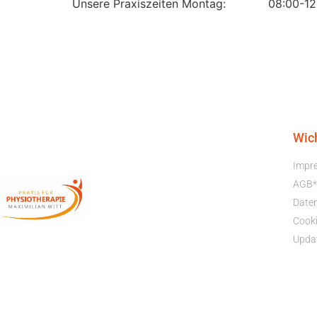
Unsere Praxiszeiten Montag: 08:00-12:0
Wic
Impr
AGB*
Date
Cooki
Upda