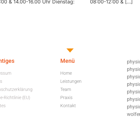
0 & 14.00-16.00 Uhr Dienstag: 08:00-12:00 & […]
htiges
Menü
physio
physi
essum
Home
physio
s
Leistungen
physio
nschutzerklärung
Team
physi
e-Richtlinie (EU)
Praxis
physio
tes
Kontakt
physi
wolfe